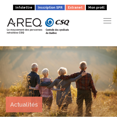
Infolettre
Inscription SPR
Extranet
Mon profil
Actualités