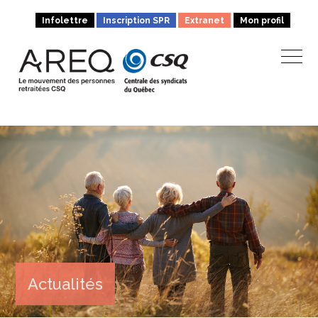
Infolettre
Inscription SPR
Extranet
Mon profil
Actualités