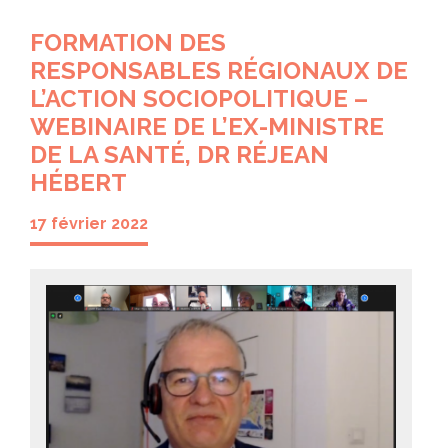
FORMATION DES
RESPONSABLES RÉGIONAUX DE
L’ACTION SOCIOPOLITIQUE –
WEBINAIRE DE L’EX-MINISTRE
DE LA SANTÉ, DR RÉJEAN
HÉBERT
17 février 2022