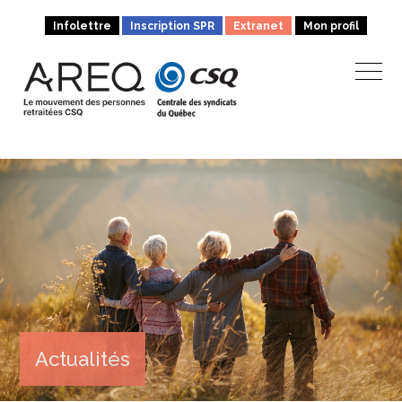
Infolettre
Inscription SPR
Extranet
Mon profil
Actualités