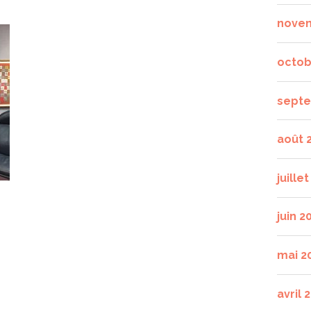
nove
octob
septe
août 
juille
juin 2
mai 2
avril 