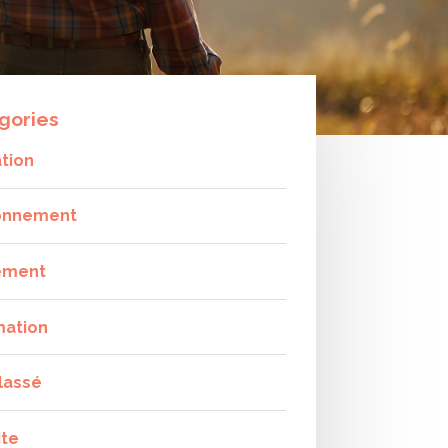
gories
tion
onnement
ement
mation
lassé
ite