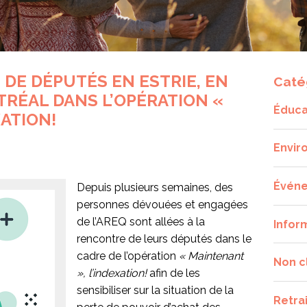
DE DÉPUTÉS EN ESTRIE, EN
Caté
RÉAL DANS L’OPÉRATION «
Éduca
XATION!
Envir
Évén
Depuis plusieurs semaines, des
personnes dévouées et engagées
de l’AREQ sont allées à la
Infor
rencontre de leurs députés dans le
cadre de l’opération
« Maintenant
Non c
», l’indexation!
afin de les
sensibiliser sur la situation de la
Retra