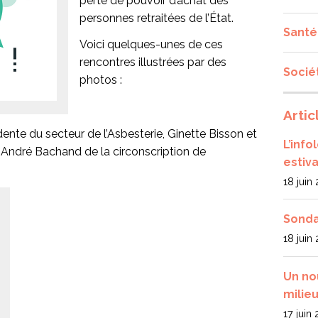
perte de pouvoir d’achat des
personnes retraitées de l’État.
Santé
Voici quelques-unes de ces
rencontres illustrées par des
Socié
photos :
Artic
dente du secteur de l’Asbesterie, Ginette Bisson et
L’inf
é André Bachand de la circonscription de
estiva
18 juin
Sonda
18 juin
Un no
milieu
17 juin