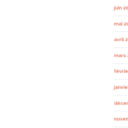
juin 2
mai 2
avril 
mars 
févri
janvie
déce
nove