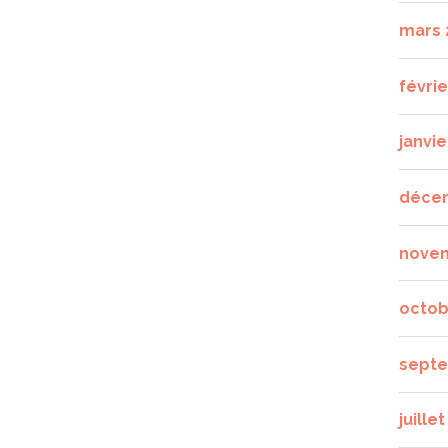
mars 
févrie
janvie
déce
nove
octob
septe
juille