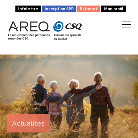
Infolettre
Inscription SPR
Extranet
Mon profil
Actualités