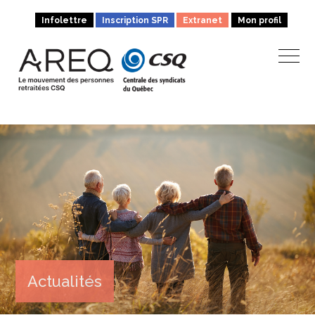
Infolettre
Inscription SPR
Extranet
Mon profil
Actualités