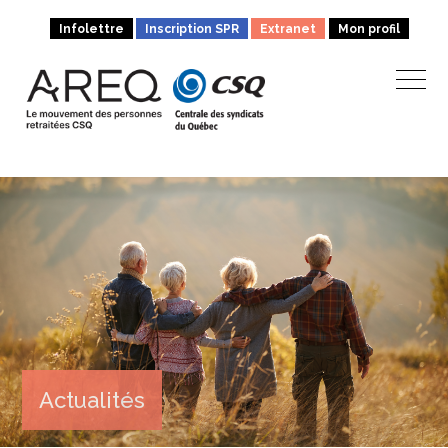
Infolettre
Inscription SPR
Extranet
Mon profil
Actualités