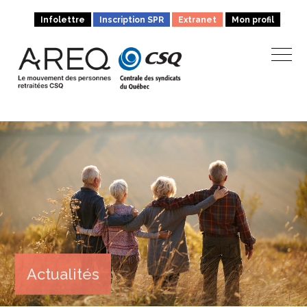
Infolettre
Inscription SPR
Extranet
Mon profil
Actualités