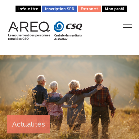
Infolettre
Inscription SPR
Extranet
Mon profil
Actualités