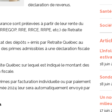
déclaration de revenus.
Santé
rance sont prélevées à partir de leur rente du
Socié
 (RREGOP, RRE, RRCE, RRPE, etc.) de Retraite
Artic
at des dépôts » émis par Retraite Québec au
 des primes admissibles à une déclaration fiscale
L’inf
estiva
18 juin
aite Québec sur lequel est indiqué le montant des
fiscale.
Sonda
rimes par facturation individuelle ou par paiement
18 juin
’année 2024 leur sera automatiquement envoyé par
Un no
milieu
a
17 juin