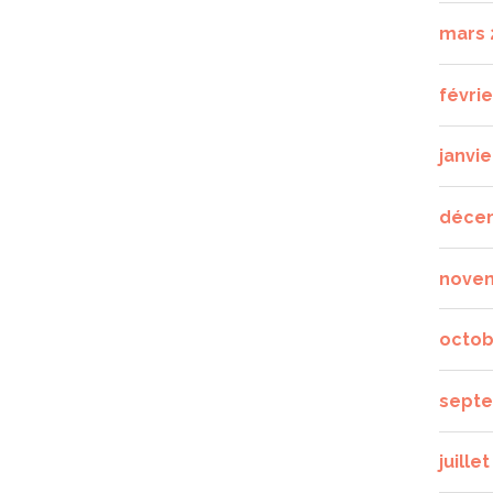
mars 
févrie
janvie
déce
nove
octob
septe
juille