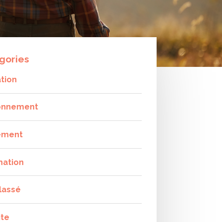
gories
tion
onnement
ement
mation
lassé
ite