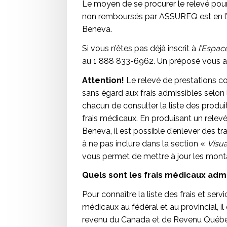
Le moyen de se procurer le relevé pour 
non remboursés par ASSUREQ est en l’i
Beneva.
Si vous n’êtes pas déjà inscrit à
l’Espace
au 1 888 833-6962. Un préposé vous a
Attention!
Le relevé de prestations co
sans égard aux frais admissibles selon le
chacun de consulter la liste des produ
frais médicaux. En produisant un relevé
Beneva, il est possible d’enlever des t
à ne pas inclure dans la section «
Visua
vous permet de mettre à jour les mo
Quels sont les frais médicaux ad
Pour connaître la liste des frais et se
médicaux au fédéral et au provincial, il
revenu du Canada et de Revenu Québe