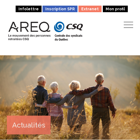
Infolettre
Inscription SPR
Extranet
Mon profil
Actualités