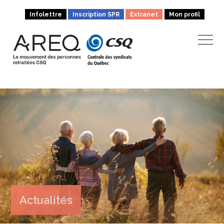
Infolettre
Inscription SPR
Extranet
Mon profil
Actualités