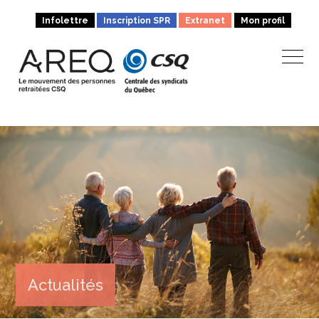
Infolettre
Inscription SPR
Extranet
Mon profil
Actualités