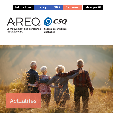
Infolettre
Inscription SPR
Extranet
Mon profil
Actualités