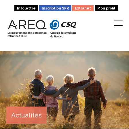
Infolettre
Inscription SPR
Extranet
Mon profil
Actualités