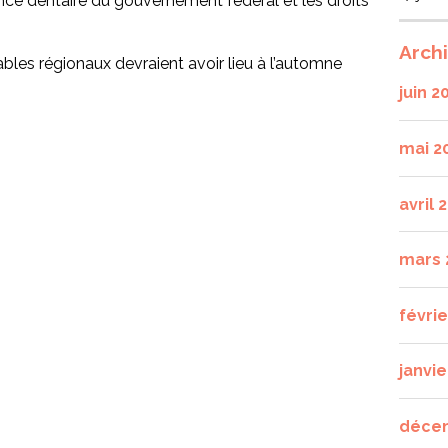
nce dentaire du gouvernement fédéral et les droits
Arch
les régionaux devraient avoir lieu à l’automne
juin 2
mai 2
avril 
mars 
févri
janvie
déce