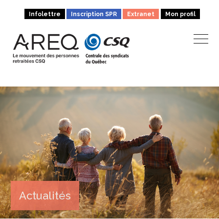
Infolettre
Inscription SPR
Extranet
Mon profil
Actualités