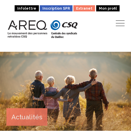
Infolettre
Inscription SPR
Extranet
Mon profil
Actualités