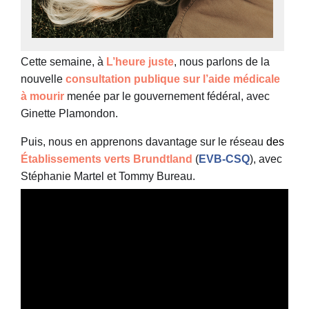
Cette semaine, à
L’heure juste
, nous parlons de la
nouvelle
consultation publique sur l’aide médicale
à mourir
menée par le gouvernement fédéral, avec
Ginette Plamondon.
Puis, nous en apprenons davantage sur le réseau
des
Établissements verts Brundtland
(
EVB-CSQ
), avec
Stéphanie Martel et Tommy Bureau.