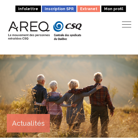
Infolettre
Inscription SPR
Extranet
Mon profil
Actualités