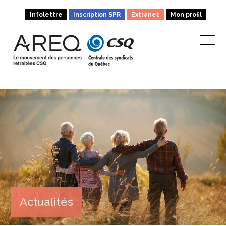
Infolettre
Inscription SPR
Extranet
Mon profil
Actualités