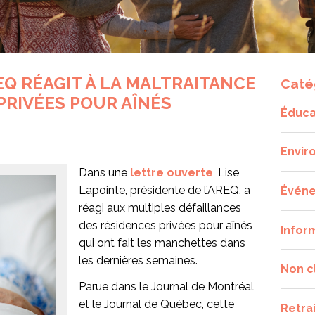
EQ RÉAGIT À LA MALTRAITANCE
Caté
PRIVÉES POUR AÎNÉS
Éduca
Envir
Dans une
lettre ouverte
, Lise
Lapointe, présidente de l’AREQ, a
Évén
réagi aux multiples défaillances
des résidences privées pour aînés
Infor
qui ont fait les manchettes dans
les dernières semaines.
Non c
Parue dans le Journal de Montréal
et le Journal de Québec, cette
Retra