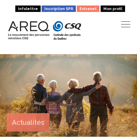
Infolettre
Inscription SPR
Extranet
Mon profil
Actualités