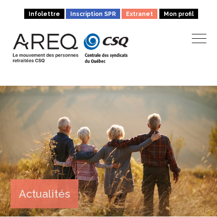
Infolettre
Inscription SPR
Extranet
Mon profil
Actualités