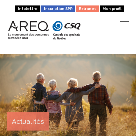
Infolettre
Inscription SPR
Extranet
Mon profil
Actualités