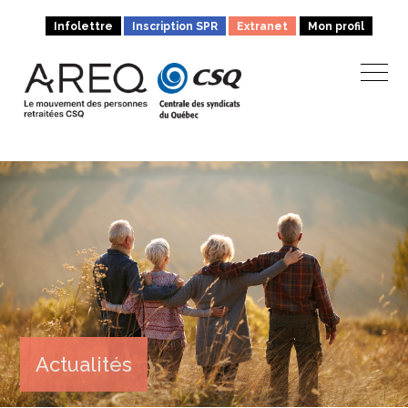
Infolettre
Inscription SPR
Extranet
Mon profil
Actualités