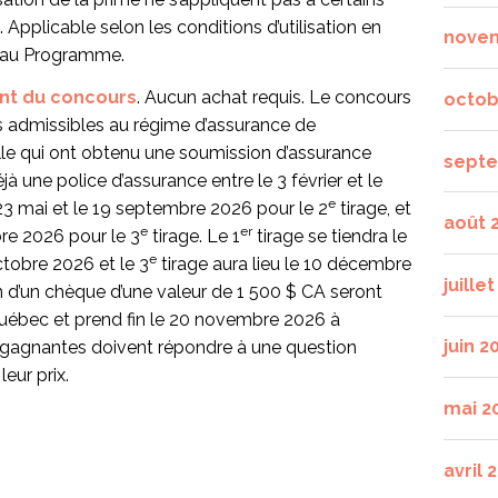
Applicable selon les conditions d’utilisation en
nove
 au Programme.
nt du concours
. Aucun achat requis. Le concours
octob
 admissibles au régime d’assurance de
e qui ont obtenu une soumission d’assurance
septe
à une police d’assurance entre le 3 février et le
e
 23 mai et le 19 septembre 2026 pour le 2
tirage, et
août 
e
er
re 2026 pour le 3
tirage. Le 1
tirage se tiendra le
e
octobre 2026 et le 3
tirage aura lieu le 10 décembre
juille
n d’un chèque d’une valeur de 1 500 $ CA seront
Québec et prend fin le 20 novembre 2026 à
juin 2
s gagnantes doivent répondre à une question
eur prix.
mai 2
avril 