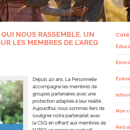
 QUI NOUS RASSEMBLE. UN
Caté
UR LES MEMBRES DE L’AREQ
Éduca
Envir
Évén
Depuis 40 ans, La Personnelle
accompagne les membres de
groupes partenaires avec une
Infor
protection adaptée à leur réalité.
Aujourd’hui, nous sommes fiers de
Non c
souligner notre partenariat avec
la
CSQ
en offrant aux membres de
Retra