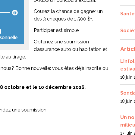
l’AREQ un concours exclusif.
Courez la chance de gagner un
Santé
1
des 3 chèques de 1 500 $
.
Participer est simple.
Socié
Obtenez une soumission
Artic
d’assurance auto ou habitation et
e au tirage.
L’inf
z nous?
Bonne nouvelle: vous êtes déjà inscrite ou
estiva
18 juin
 le 8 octobre et le 10 décembre 2026.
Sonda
18 juin
dez une soumission
Un no
milieu
17 juin