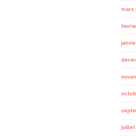
mars 
févrie
janvie
déce
nove
octob
septe
juille