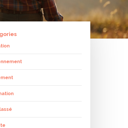
gories
tion
onnement
ement
mation
lassé
ite