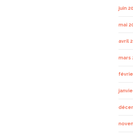
juin 2
mai 2
avril 
mars 
févri
janvie
déce
nove