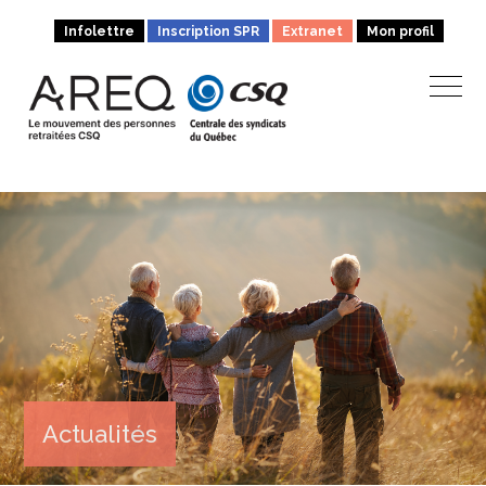
Infolettre
Inscription SPR
Extranet
Mon profil
Actualités