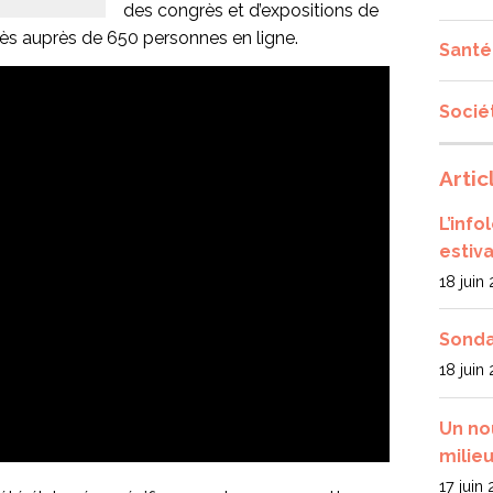
des congrès et d’expositions de
grès auprès de 650 personnes en ligne.
Santé
Socié
Artic
L’inf
estiva
18 juin
Sonda
18 juin
Un no
milieu
17 juin