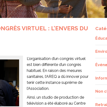
NGRÈS VIRTUEL : L’ENVERS DU
Caté
Éduca
Envir
L’organisation d’un congrès virtuel
est bien différente d’un congrès
Évén
habituel. En raison des mesures
sanitaires, l’AREQ a dû innover pour
Infor
tenir cette instance suprême de
l’Association.
Non c
Ainsi, un studio de production de
télévision a été élaboré au Centre
Retra