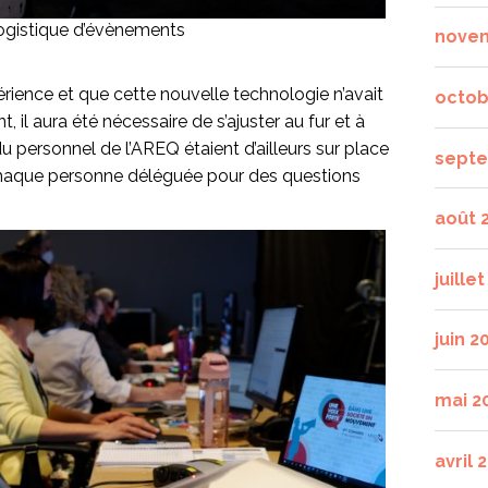
logistique d’évènements
nove
rience et que cette nouvelle technologie n’avait
octob
 il aura été nécessaire de s’ajuster au fur et à
 personnel de l’AREQ étaient d’ailleurs sur place
septe
haque personne déléguée pour des questions
août 
juille
juin 2
mai 2
avril 