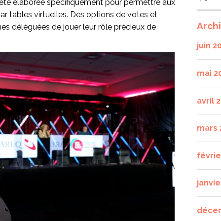
 été élaborée spécifiquement pour permettre aux
r tables virtuelles. Des options de votes et
Arch
es déléguées de jouer leur rôle précieux de
juin 2
mai 2
avril 
mars 
févri
janvie
déce