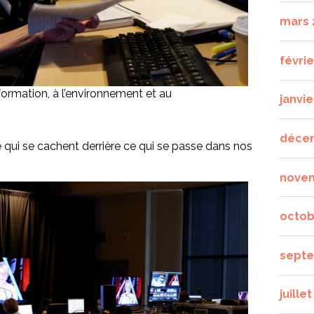
mars 
févrie
 formation, à l’environnement et au
janvie
déce
ie qui se cachent derrière ce qui se passe dans nos
nove
octob
septe
juille