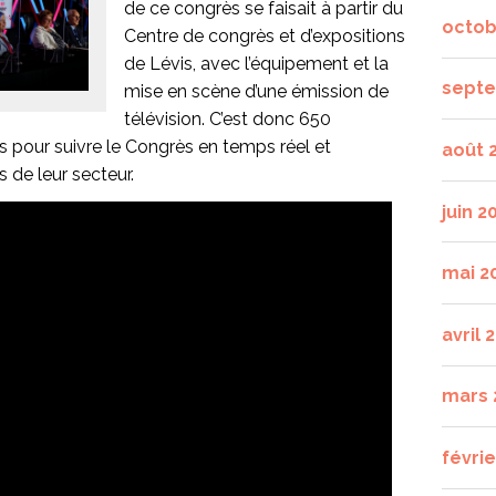
de ce congrès se faisait à partir du
octob
Centre de congrès et d’expositions
de Lévis, avec l’équipement et la
septe
mise en scène d’une émission de
télévision. C’est donc 650
 pour suivre le Congrès en temps réel et
août 
de leur secteur.
juin 2
mai 2
avril 
mars 
févrie