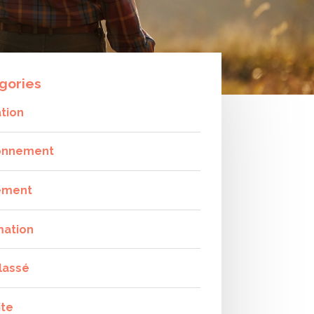
gories
tion
onnement
ement
mation
lassé
ite