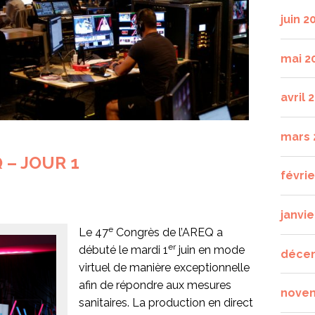
juin 2
mai 2
avril 
mars 
 – JOUR 1
févri
janvie
e
Le 47
Congrès de l’AREQ a
er
débuté le mardi 1
juin en mode
déce
virtuel de manière exceptionnelle
afin de répondre aux mesures
nove
sanitaires. La production en direct