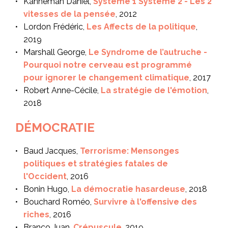
Kahneman Daniel,
Système 1 Système 2 - Les 2
vitesses de la pensée
, 2012
Lordon Frédéric,
Les Affects de la politique
,
2019
Marshall George,
Le Syndrome de l’autruche -
Pourquoi notre cerveau est programmé
pour ignorer le changement climatique
, 2017
Robert Anne-Cécile,
La stratégie de l'émotion
,
2018
DÉMOCRATIE
Baud Jacques,
Terrorisme: Mensonges
politiques et stratégies fatales de
l'Occident
, 2016
Bonin Hugo,
La démocratie hasardeuse
, 2018
Bouchard Roméo,
Survivre à l'offensive des
riches
, 2016
Branco Juan,
Crépuscule
, 2019