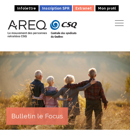
Infolettre
Inscription SPR
Extranet
Mon profil
Bulletin le Focus