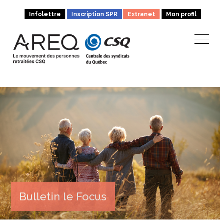
Infolettre
Inscription SPR
Extranet
Mon profil
Bulletin le Focus