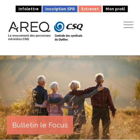
Infolettre
Inscription SPR
Extranet
Mon profil
Bulletin le Focus