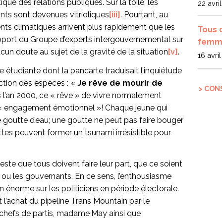
tique des relations publiques. Sur la toile, les
22 avri
nts sont devenues vitrioliques
[iii]
. Pourtant, au
s climatiques arrivent plus rapidement que les
Tous 
apport du Groupe d’experts intergouvernemental sur
femme
ucun doute au sujet de la gravité de la situation
[v]
.
16 avri
e étudiante dont la pancarte traduisait l’inquiétude
nction des espèces : «
Je rêve de mourir de
> CON
s l’an 2000, ce « rêve » de vivre normalement
un « engagement émotionnel
»! Chaque jeune qui
goutte d’eau; une goutte ne peut pas faire bouger
tes peuvent former un tsunami irrésistible pour
feste que tous doivent faire leur part, que ce soient
trie ou les gouvernants. En ce sens, l’enthousiasme
n énorme sur les politiciens en période électorale.
l’achat du pipeline Trans Mountain par le
 chefs de partis, madame
May ainsi que