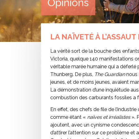
Opinions
LA NAÏVETÉ À L’ASSAUT
La vérité sort de la bouche des enfants
Victoria, quelque 140 manifestations on
véritable marée humaine qui a déferlé p
Thunberg. De plus,
The
Guardian
nous 
jeunes, et de moins jeunes, avaient ma
La démonstration d’une inquiétude auss
combustion des carburants fossiles a f
En effet, des chefs de file de l’industr
comme étant «
naïves et irréalistes
». 
ajoutent, avec un cynisme condescendant
d’attirer l’attention sur ce problème 