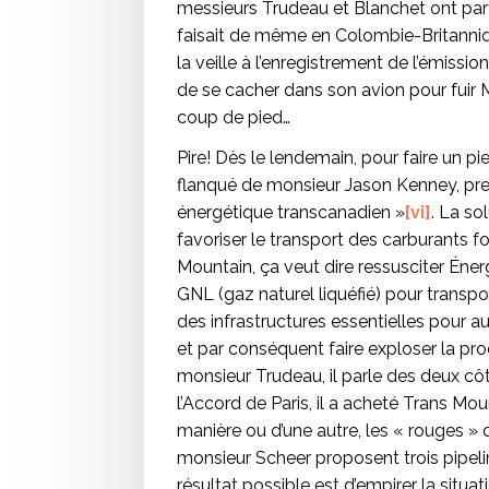
messieurs Trudeau et Blanchet ont part
faisait de même en Colombie-Britanniqu
la veille à l’enregistrement de l’émissio
de se cacher dans son avion pour fuir
coup de pied…
Pire! Dès le lendemain, pour faire un p
flanqué de monsieur Jason Kenney, premi
énergétique transcanadien »
[vi]
. La so
favoriser le transport des carburants f
Mountain, ça veut dire ressusciter Éner
GNL (gaz naturel liquéfié) pour transpo
des infrastructures essentielles pour 
et par conséquent faire exploser la pro
monsieur Trudeau, il parle des deux cô
l’Accord de Paris, il a acheté Trans Mou
manière ou d’une autre, les « rouges »
monsieur Scheer proposent trois pipelin
résultat possible est d’empirer la situat