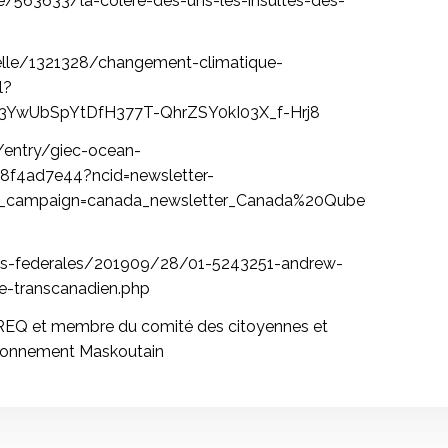
/563633/la-colere-des-uns-les-insultes-des-
elle/1321328/changement-climatique-
l?
3YwUbSpYtDfH377T-QhrZSY0kI03X_f-Hrj8
/entry/giec-ocean-
f4ad7e44?ncid=newsletter-
campaign=canada_newsletter_Canada%20Qube
ns-federales/201909/28/01-5243251-andrew-
e-transcanadien.php
REQ et membre du comité des citoyennes et
vironnement Maskoutain