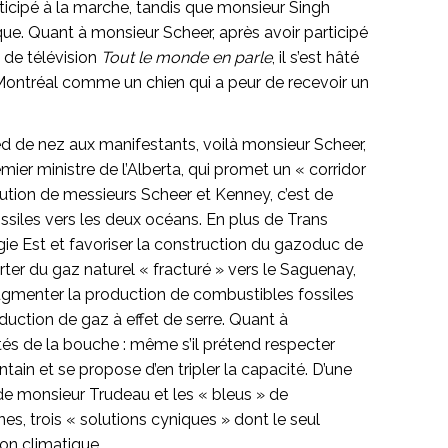
icipé à la marche, tandis que monsieur Singh
e. Quant à monsieur Scheer, après avoir participé
n de télévision
Tout le monde en parle
, il s’est hâté
 Montréal comme un chien qui a peur de recevoir un
ied de nez aux manifestants, voilà monsieur Scheer,
er ministre de l’Alberta, qui promet un « corridor
lution de messieurs Scheer et Kenney, c’est de
ossiles vers les deux océans. En plus de Trans
gie Est et favoriser la construction du gazoduc de
rter du gaz naturel « fracturé » vers le Saguenay,
augmenter la production de combustibles fossiles
duction de gaz à effet de serre. Quant à
tés de la bouche : même s’il prétend respecter
ntain et se propose d’en tripler la capacité. D’une
 de monsieur Trudeau et les « bleus » de
es, trois « solutions cyniques » dont le seul
ion climatique.