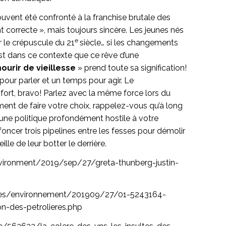
souvent été confronté à la franchise brutale des
 correcte », mais toujours sincère. Les jeunes nés
e
ir le crépuscule du 21
siècle… si les changements
est dans ce contexte que ce rêve d’une
ourir de vieillesse
» prend toute sa signification!
 pour parler et un temps pour agir. Le
fort, bravo! Parlez avec la même force lors du
ent de faire votre choix, rappelez-vous qu’à long
 une politique profondément hostile à votre
oncer trois pipelines entre les fesses pour démolir
lle de leur botter le derrière.
ronment/2019/sep/27/greta-thunberg-justin-
tes/environnement/201909/27/01-5243164-
on-des-petrolieres.php