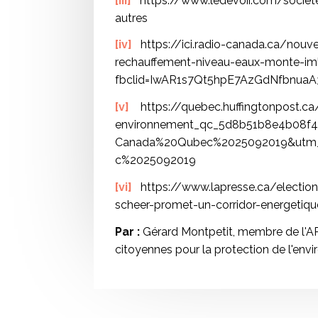
[iii]
https://www.ledevoir.com/societe
autres
[iv]
https://ici.radio-canada.ca/nouv
rechauffement-niveau-eaux-monte-im
fbclid=IwAR1s7Qt5hpE7AzGdNfbnuaA
[v]
https://quebec.huffingtonpost.ca
environnement_qc_5d8b51b8e4b08f48
Canada%20Qubec%2025092019&utm_
c%2025092019
[vi]
https://www.lapresse.ca/electio
scheer-promet-un-corridor-energetiqu
Par :
Gérard Montpetit, membre de l'A
citoyennes pour la protection de l'en