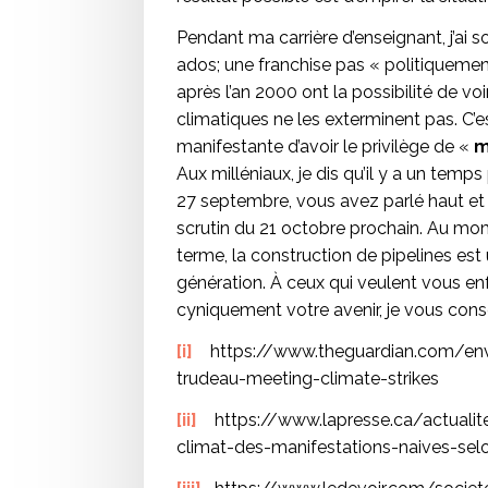
Pendant ma carrière d’enseignant, j’ai 
ados; une franchise pas « politiquement
après l’an 2000 ont la possibilité de vo
climatiques ne les exterminent pas. C’
manifestante d’avoir le privilège de «
m
Aux milléniaux, je dis qu’il y a un temps
27 septembre, vous avez parlé haut et 
scrutin du 21 octobre prochain. Au mom
terme, la construction de pipelines est
génération. À ceux qui veulent vous enf
cyniquement votre avenir, je vous consei
[i]
https://www.theguardian.com/envi
trudeau-meeting-climate-strikes
[ii]
https://www.lapresse.ca/actuali
climat-des-manifestations-naives-sel