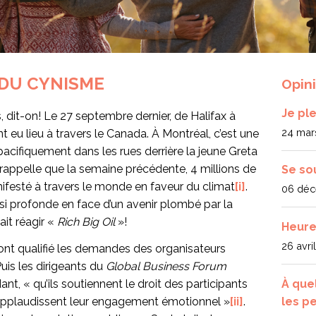
 DU CYNISME
Opin
Je pl
, dit-on! Le 27 septembre dernier, de Halifax à
24 mar
t eu lieu à travers le Canada. À Montréal, c’est une
acifiquement dans les rues derrière la jeune Greta
rappelle que la semaine précédente, 4 millions de
Se so
nifesté à travers le monde en faveur du climat
[i]
.
06 déc
i profonde en face d’un avenir plombé par la
ait réagir «
Rich Big Oil
»!
Heure
26 avri
ie ont qualifié les demandes des organisateurs
Puis les dirigeants du
Global Business Forum
À que
, « qu’ils soutiennent le droit des participants
les p
et applaudissent leur engagement émotionnel »
[ii]
.