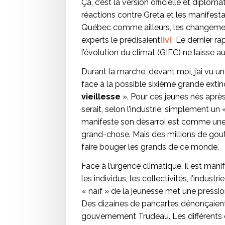
Ça, c’est la version officielle et diploma
réactions contre Greta et les manifesta
Québec comme ailleurs, les changement
experts le prédisaient
[iv]
. Le dernier r
l’évolution du climat (GIEC) ne laisse a
Durant la marche, devant moi, j’ai vu un
face à la possible sixième grande exti
vieillesse
». Pour ces jeunes nés aprè
serait, selon l’industrie, simplement 
manifeste son désarroi est comme une 
grand-chose. Mais des millions de gout
faire bouger les grands de ce monde.
Face à l’urgence climatique, il est mani
les individus, les collectivités, l’indus
« naïf » de la jeunesse met une pressio
Des dizaines de pancartes dénonçaient 
gouvernement Trudeau. Les différents