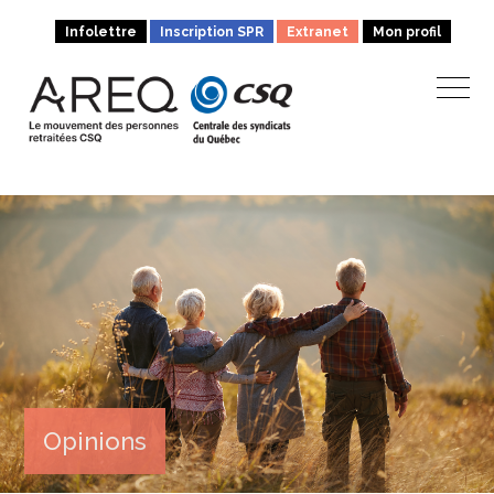
Infolettre
Inscription SPR
Extranet
Mon profil
Opinions