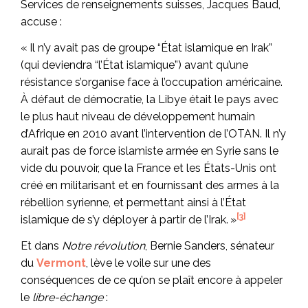
Services de renseignements suisses, Jacques Baud,
accuse :
« Il n’y avait pas de groupe “État islamique en Irak”
(qui deviendra “l’État islamique”) avant qu’une
résistance s’organise face à l’occupation américaine.
À défaut de démocratie, la Libye était le pays avec
le plus haut niveau de développement humain
d’Afrique en 2010 avant l’intervention de l’OTAN. Il n’y
aurait pas de force islamiste armée en Syrie sans le
vide du pouvoir, que la France et les États-Unis ont
créé en militarisant et en fournissant des armes à la
rébellion syrienne, et permettant ainsi à l’État
[3]
islamique de s’y déployer à partir de l’Irak. »
Et dans
Notre révolution
, Bernie Sanders, sénateur
du
Vermont
, lève le voile sur une des
conséquences de ce qu’on se plaît encore à appeler
le
libre-échange
: