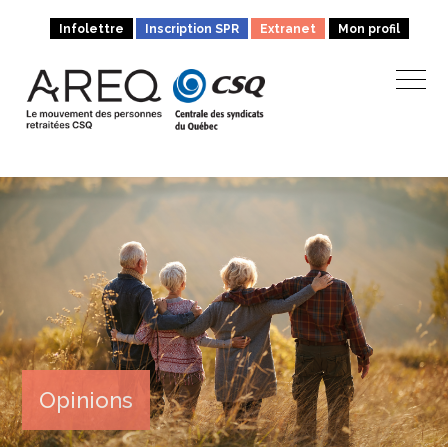
Infolettre
Inscription SPR
Extranet
Mon profil
Opinions