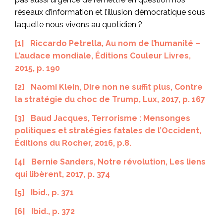
réseaux d’information et l’illusion démocratique sous
laquelle nous vivons au quotidien ?
[1]
Riccardo Petrella,
Au nom de l’humanité –
L’audace mondiale
, Éditions Couleur Livres,
2015, p. 190
[2]
Naomi Klein,
Dire non ne suffit plus, Contre
la stratégie du choc de Trump
, Lux, 2017, p. 167
[3]
Baud Jacques,
Terrorisme : Mensonges
politiques et stratégies fatales de l’Occident
,
Éditions du Rocher, 2016, p.8.
[4]
Bernie Sanders,
Notre révolution
, Les liens
qui libèrent, 2017, p. 374
[5]
Ibid.
, p. 371
[6]
Ibid.
, p. 372