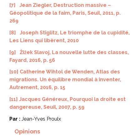
[7]
Jean Ziegler,
Destruction massive –
Géopolitique de la faim
, Paris, Seuil, 2011, p.
269
[8]
Joseph Stiglitz,
Le triomphe de la cupidité
,
Les Liens qui libèrent, 2010
[9]
Žižek Slavoj,
La nouvelle lutte des classes
,
Fayard, 2016, p. 56
[10]
Catherine
Wihtol de Wenden,
Atlas des
migrations.
Un équilibre mondial à inventer
,
Autrement, 2016,
p. 15
[11]
Jacques Généreux,
Pourquoi la droite est
dangereuse
, Seuil, 2007, p. 59
Par :
Jean-Yves Proulx
Opinions