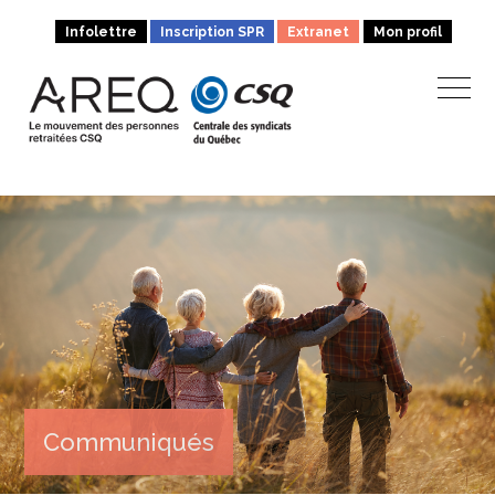
Infolettre
Inscription SPR
Extranet
Mon profil
Communiqués