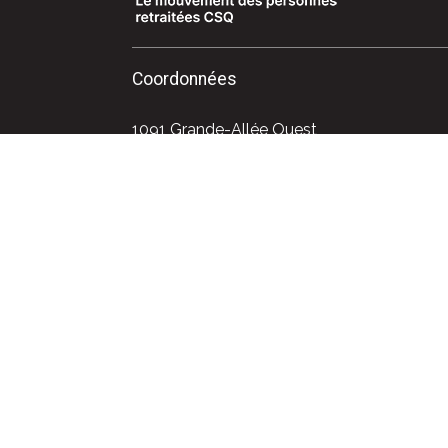
Coordonnées
1091 Grande-Allée Ouest
Québec (Québec) G1S 1E2
Téléphone : 418 525-0611
Sans frais : 1 800 663-2408
Courriel : info@areq.lacsq.org
Politique de confidentialité