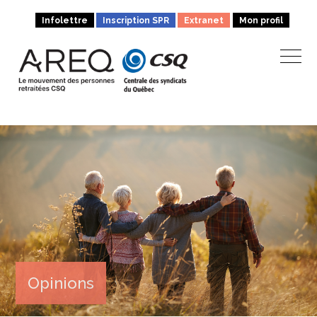
Infolettre
Inscription SPR
Extranet
Mon profil
Opinions