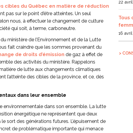
22 avri
es cibles du Québec en matière de réduction
t pas sur le point d’être atteintes. Un seul
Tous 
selon nous, à effectuer le changement de culture
femme
ciété qui soit, à terme, carboneutre.
16 avri
 du ministère de l’Environnement et de la Lutte
ous fait craindre que les sommes provenant du
> CON
ange de droits d’émission
de gaz à effet de
semble des activités du ministère. Rappelons
n matière de lutte aux changements climatiques
 l’atteinte des cibles de la province, et ce, dès
entaux dans leur ensemble
ise environnementale dans son ensemble. La lutte
nsition énergétique ne représentent que deux
le sort des générations futures. L’épuisement de
concret de problématique importante qui menace