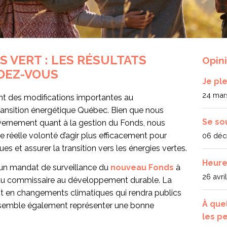
 VERT : LES RÉSULTATS
Opin
DEZ-VOUS
Je pl
24 mar
 des modifications importantes au
ansition énergétique Québec. Bien que nous
Se so
vernement quant à la gestion du Fonds, nous
 réelle volonté d’agir plus efficacement pour
06 déc
s et assurer la transition vers les énergies vertes.
Heure
d’un mandat de surveillance du
nouveau Fonds
à
26 avri
t au commissaire au développement durable. La
t en changements climatiques qui rendra publics
À que
 semble également représenter une bonne
les p