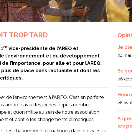
OIT TROP TARD
Opin
Je pl
re
 1
vice-présidente de l’AREQ et
24 mar
 de l’environnement et du développement
i de l’importance, pour elle et pour l’AREQ,
plus de place dans l’actualité et dont les
Se so
critiques.
06 déc
Heure
er de l’environnement à l’AREQ. C’est en parfaite
26 avri
vons amorcé avec les jeunes depuis nombre
upe et qu’on milite au sein de notre association
À que
ment et contre les changements climatiques.
les p
et des changements climatiques dans nos vies, la