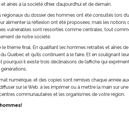
t aînés à la société d’hier, d’aujourd’hui et de demain.
s régionaux du dossier des hommes ont été consultés lors d’
limenter la réflexion ont été proposées, mais les notions de
nes vulnérables sont ressorties comme centrales, tout comme
ement de notre société.
 le thème final. En qualifiant les hommes retraités et aînés de
u Québec et qu’ils continuent à le faire. Et en soulignant le
pourquoi il existe trois déclinaisons de l’affiche qui exprimen
 générations.
mat numérique, et des copies sont remises chaque année aux
 diffuser sur le Web, à les imprimer ou à mettre la main sur un
 centres communautaires et les organismes de votre région.
s hommes!