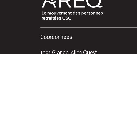
Coordonnées
1091 Grande-Allée Ouest
Québec (Québec) G1S 1E2
Téléphone : 418 525-0611
Sans frais : 1 800 663-2408
Courriel : info@areq.lacsq.org
Politique de confidentialité