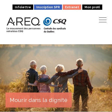
Infolettre
Inscription SPR
Extranet
Mon profil
Mourir dans la dignité