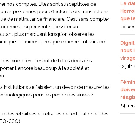
Le da
érer nos comptes. Elles sont susceptibles de
Herro
utres personnes pour effectuer leurs transactions
que l
sque de maltraitance financière. C’est sans compter
autonomies qui peuvent nécessiter un
20 sep
tant plus marquant lorsqu’on observe les
ux qui se tournent presque entièrement sur une
Digni
nous 
virag
nnes aînées en prenant de telles décisions
12 juin
pportent encore beaucoup à la société et
on.
Fémin
s institutions se faisaient un devoir de mesurer les
doive
 technologiques pour les personnes aînées?
réagi
24 mar
on des retraitées et retraités de l’éducation et des
AREQ-CSQ)