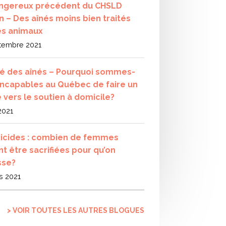
ngereux précédent du CHSLD
n – Des aînés moins bien traités
es animaux
tembre 2021
té des aînés – Pourquoi sommes-
incapables au Québec de faire un
e vers le soutien à domicile?
 2021
icides : combien de femmes
nt être sacrifiées pour qu’on
sse?
s 2021
> VOIR TOUTES LES AUTRES BLOGUES