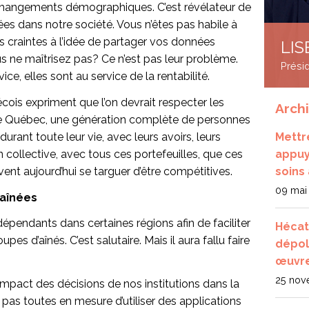
hangements démographiques. C’est révélateur de
ées dans notre société. Vous n’êtes pas habile à
es craintes à l’idée de partager vos données
LIS
 ne maîtrisez pas? Ce n’est pas leur problème.
Prési
ice, elles sont au service de la rentabilité.
cois expriment que l’on devrait respecter les
Arch
i le Québec, une génération complète de personnes
durant toute leur vie, avec leurs avoirs, leurs
Mettr
n collective, avec tous ces portefeuilles, que ces
appuy
uvent aujourd’hui se targuer d’être compétitives.
soins
09 mai
 aînées
ndépendants dans certaines régions afin de faciliter
Hécat
s d’aînés. C’est salutaire. Mais il aura fallu faire
dépol
œuvre
25 nov
pact des décisions de nos institutions dans la
 pas toutes en mesure d’utiliser des applications