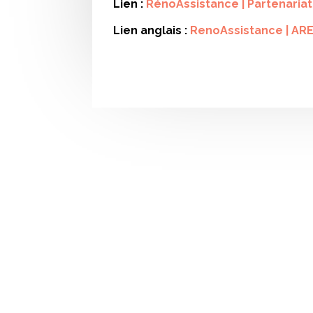
Lien
:
RénoAssistance | Partenariat
Lien anglais :
RenoAssistance | AR