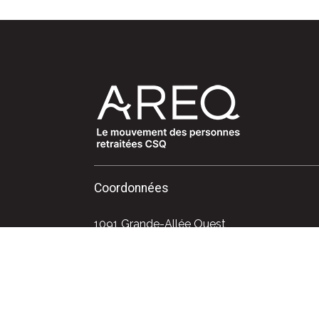
Coordonnées
1091 Grande-Allée Ouest
Québec (Québec) G1S 1E2
Téléphone : 418 525-0611
Sans frais : 1 800 663-2408
Courriel : info@areq.lacsq.org
Politique de confidentialité