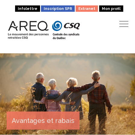
Infolettre
Inscription SPR
Extranet
Mon profil
Avantages et rabais