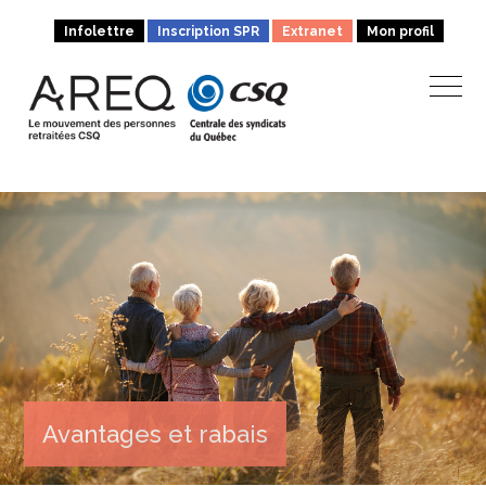
Infolettre
Inscription SPR
Extranet
Mon profil
Avantages et rabais