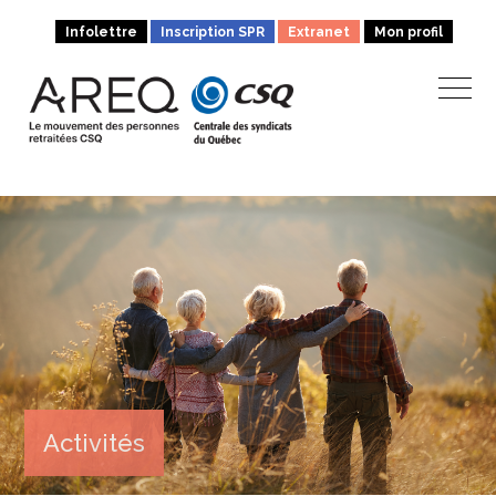
Infolettre
Inscription SPR
Extranet
Mon profil
Activités