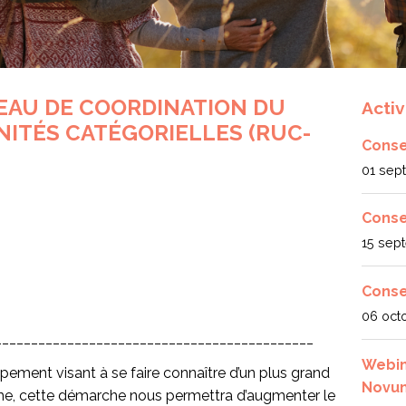
EAU DE COORDINATION DU
Activ
ITÉS CATÉGORIELLES (RUC-
Consei
01 sep
Conse
15 sep
Consei
06 oct
____________________________________________
Webina
pement visant à se faire connaître d’un plus grand
Novu
e, cette démarche nous permettra d’augmenter le