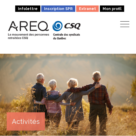
Infolettre
Inscription SPR
Extranet
Mon profil
Activités