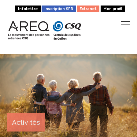
Infolettre
Inscription SPR
Extranet
Mon profil
Activités